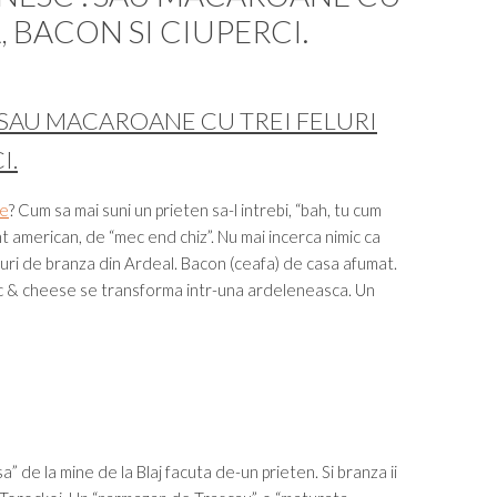
, BACON SI CIUPERCI.
 SAU MACAROANE CU TREI FELURI
I.
e
? Cum sa mai suni un prieten sa-l intrebi, “bah, tu cum
t american, de “mec end chiz”. Nu mai incerca nimic ca
luri de branza din Ardeal. Bacon (ceafa) de casa afumat.
mac & cheese se transforma intr-una ardeleneasca. Un
” de la mine de la Blaj facuta de-un prieten. Si branza ii