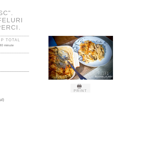
SC".
FELURI
PERCI.
MP TOTAL
40 minute
PRINT
ul)