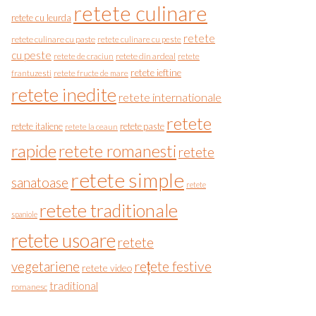
retete culinare
retete cu leurda
retete
retete culinare cu paste
retete culinare cu peste
cu peste
retete de craciun
retete din ardeal
retete
retete ieftine
frantuzesti
retete fructe de mare
retete inedite
retete internationale
retete
retete italiene
retete paste
retete la ceaun
rapide
retete romanesti
retete
retete simple
sanatoase
retete
retete traditionale
spaniole
retete usoare
retete
vegetariene
rețete festive
retete video
traditional
romanesc