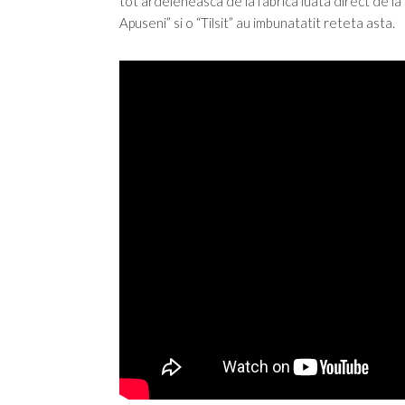
tot ardeleneasca de la fabrica luata direct de l
Apuseni” si o “Tilsit” au imbunatatit reteta asta.