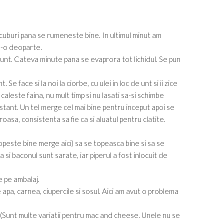
n cuburi pana se rumeneste bine. In ultimul minut am
s-o deoparte.
in unt. Cateva minute pana se evaprora tot lichidul. Se pun
 Se face si la noi la ciorbe, cu ulei in loc de unt si ii zice
 caleste faina, nu mult timp si nu lasati sa-si schimbe
ant. Un tel merge cel mai bine pentru inceput apoi se
oasa, consistenta sa fie ca si aluatul pentru clatite.
peste bine merge aici) sa se topeasca bine si sa se
si baconul sunt sarate, iar piperul a fost inlocuit de
e pe ambalaj.
apa, carnea, ciupercile si sosul. Aici am avut o problema
. (Sunt multe variatii pentru mac and cheese. Unele nu se