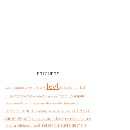
ETICHETE
feat
ciuperci de padure
bacon
fructe de mare
idei
reteta video
retete 15 minute
simple
retete 10 minute
retete asiatice
retete chinezesti
retete ardelenesti
retete craciun
retete cu
retete cu carne de miel
carne de porc
retete cu carne
retete cu carne de pui
de vita
retete cu fructe de mare
retete cu creveti