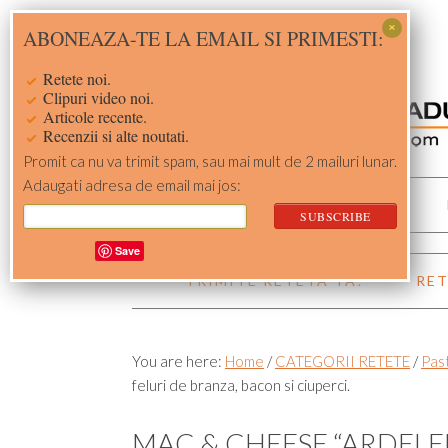
Skip
Skip
Skip
Skip
ABONEAZA-TE LA EMAIL SI PRIMESTI:
to
to
to
to
primary
main
primary
footer
Retete noi.
navigation
content
sidebar
Clipuri video noi.
Articole recente.
Recenzii si alte noutati.
Promit ca nu va trimit spam, sau mai mult de 2 mailuri lunar.
Adaugati adresa de email mai jos:
ACASA
RETETE
Save
TRIMITE RETETA TA!
RET
You are here:
Home
/
CATEGORII RETETE
/
Pas
feluri de branza, bacon si ciuperci.
MAC & CHEESE “ARDELE