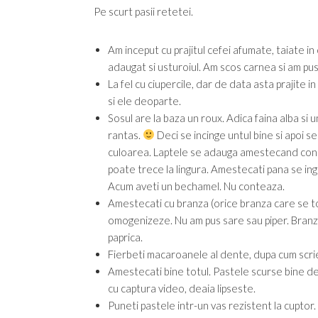
Pe scurt pasii retetei.
Am inceput cu prajitul cefei afumate, taiate i
adaugat si usturoiul. Am scos carnea si am pu
La fel cu ciupercile, dar de data asta prajite 
si ele deoparte.
Sosul are la baza un roux. Adica faina alba si unt.
rantas.
Deci se incinge untul bine si apoi se
culoarea. Laptele se adauga amestecand const
poate trece la lingura. Amestecati pana se ingr
Acum aveti un bechamel. Nu conteaza.
Amestecati cu branza (orice branza care se to
omogenizeze. Nu am pus sare sau piper. Branza 
paprica.
Fierbeti macaroanele al dente, dupa cum scri
Amestecati bine totul. Pastele scurse bine de 
cu captura video, deaia lipseste.
Puneti pastele intr-un vas rezistent la cuptor