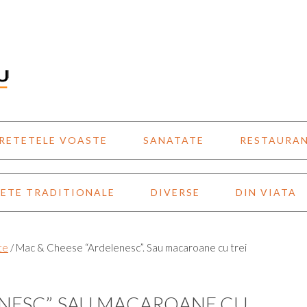
RETETELE VOASTE
SANATATE
RESTAURA
ETE TRADITIONALE
DIVERSE
DIN VIATA
te
/
Mac & Cheese “Ardelenesc”. Sau macaroane cu trei
NESC”. SAU MACAROANE CU