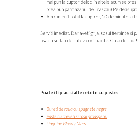
mai pun la cuptor deloc, in altele acum se pr
prea bun parmazanul de Trascau) Pe deasupra 
Am rumenit totul la cuptror, 20 de minute la
Serviti imediat. Dar aveti grija, sosul fierbinte si
asa ca suflati de cateva ori inainte. Ca arde rau!!
Poate iti plac si alte retete cu paste:
Bureti de roua cu spaghete negre.
Paste cu creveti si rosii proaspete.
Linguine Bloody Mary.