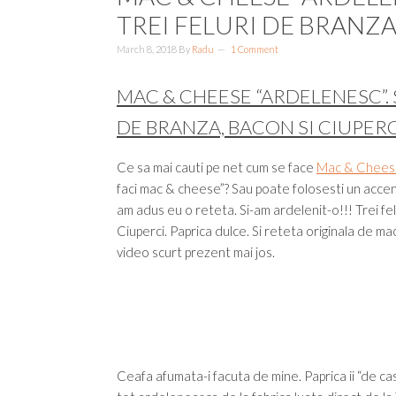
TREI FELURI DE BRANZA
March 8, 2018
By
Radu
1 Comment
MAC & CHEESE “ARDELENESC”.
DE BRANZA, BACON SI CIUPERC
Ce sa mai cauti pe net cum se face
Mac & Chees
faci mac & cheese”? Sau poate folosesti un accen
am adus eu o reteta. Si-am ardelenit-o!!! Trei fe
Ciuperci. Paprica dulce. Si reteta originala de 
video scurt prezent mai jos.
Ceafa afumata-i facuta de mine. Paprica ii “de casa