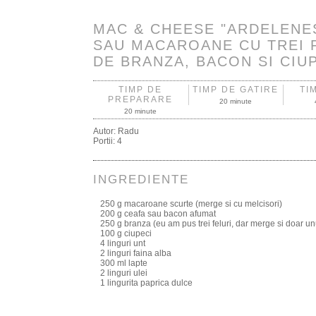
MAC & CHEESE "ARDELENE
SAU MACAROANE CU TREI 
DE BRANZA, BACON SI CIU
TIMP DE
TIMP DE GATIRE
TI
PREPARARE
20 minute
20 minute
Autor:
Radu
Portii:
4
INGREDIENTE
250 g macaroane scurte (merge si cu melcisori)
200 g ceafa sau bacon afumat
250 g branza (eu am pus trei feluri, dar merge si doar un
100 g ciupeci
4 linguri unt
2 linguri faina alba
300 ml lapte
2 linguri ulei
1 lingurita paprica dulce