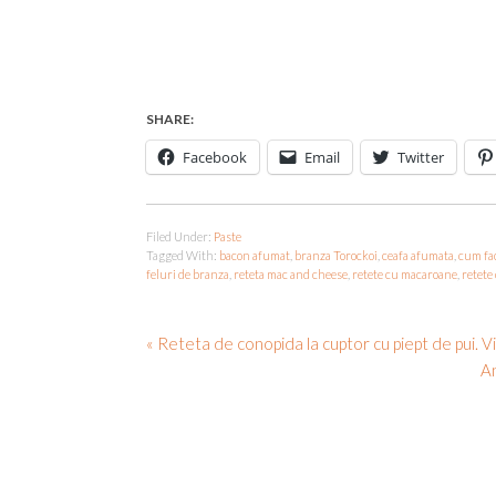
SHARE:
Facebook
Email
Twitter
Filed Under:
Paste
Tagged With:
bacon afumat
,
branza Torockoi
,
ceafa afumata
,
cum fa
feluri de branza
,
reteta mac and cheese
,
retete cu macaroane
,
retete
« Reteta de conopida la cuptor cu piept de pui. Vi
An