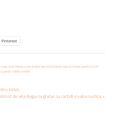
Pinterest
ci mac and cheese
,
cum se face mac and cheese
,
mac & cheese
,
paste cu trei
 cu paste
,
retete inedite
deo inclus.
tricot de vita Angus la gratar cu cartofi si salsa rustica. »