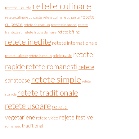
retete culinare
retete cu leurda
retete
retete culinare cu paste
retete culinare cu peste
cu peste
retete de craciun
retete din ardeal
retete
retete ieftine
frantuzesti
retete fructe de mare
retete inedite
retete internationale
retete
retete italiene
retete paste
retete la ceaun
rapide
retete romanesti
retete
retete simple
sanatoase
retete
retete traditionale
spaniole
retete usoare
retete
vegetariene
rețete festive
retete video
traditional
romanesc