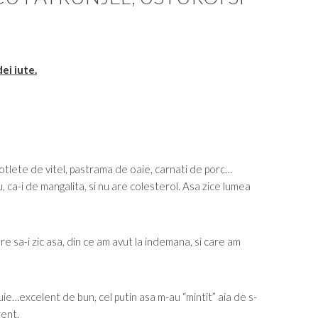
ei iute.
otlete de vitel, pastrama de oaie, carnati de porc…
nu, ca-i de mangalita, si nu are colesterol. Asa zice lumea
re sa-i zic asa, din ce am avut la indemana, si care am
uie…excelent de bun, cel putin asa m-au “mintit” aia de s-
rent.