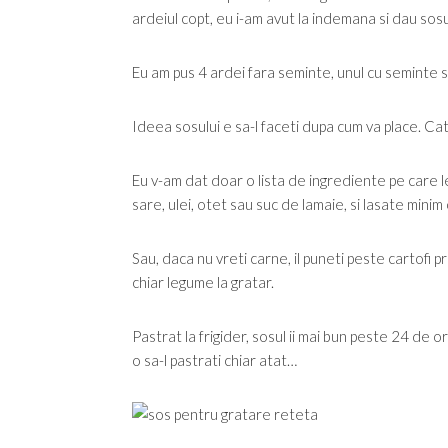
ardeiul copt, eu i-am avut la indemana si dau sosul
Eu am pus 4 ardei fara seminte, unul cu seminte si
Ideea sosului e sa-l faceti dupa cum va place. Cat
Eu v-am dat doar o lista de ingrediente pe care 
sare, ulei, otet sau suc de lamaie, si lasate minim
Sau, daca nu vreti carne, il puneti peste cartofi pra
chiar legume la gratar.
Pastrat la frigider, sosul ii mai bun peste 24 de o
o sa-l pastrati chiar atat…