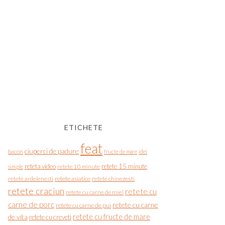
ETICHETE
feat
ciuperci de padure
bacon
fructe de mare
idei
reteta video
retete 15 minute
simple
retete 10 minute
retete asiatice
retete chinezesti
retete ardelenesti
retete craciun
retete cu
retete cu carne de miel
carne de porc
retete cu carne
retete cu carne de pui
de vita
retete cu fructe de mare
retete cu creveti