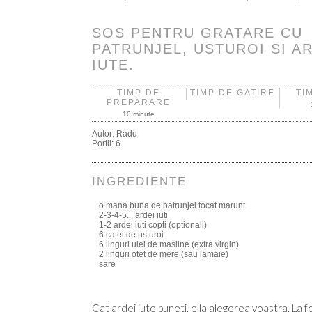
SOS PENTRU GRATARE CU
PATRUNJEL, USTUROI SI A
IUTE.
TIMP DE
TIMP DE GATIRE
TI
PREPARARE
10 minute
Autor:
Radu
Portii:
6
INGREDIENTE
o mana buna de patrunjel tocat marunt
2-3-4-5... ardei iuti
1-2 ardei iuti copti (optionali)
6 catei de usturoi
6 linguri ulei de masline (extra virgin)
2 linguri otet de mere (sau lamaie)
sare
Cat ardei iute puneti, e la alegerea voastra. La f