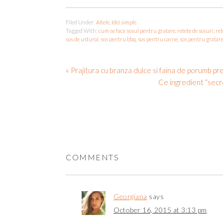
Filed Under:
Altele
,
Idei simple
Tagged With:
cum se face sosul pentru gratare
,
retete de sosuri
,
ret
sos de usturoi
,
sos pentru bbq
,
sos pentru carne
,
sos pentru gratar
« Prajitura cu branza dulce si faina de porumb pr
Ce ingredient “secr
COMMENTS
Georgiana
says
October 16, 2015 at 3:13 pm