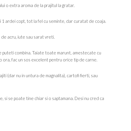
ui o extra aroma de la prajitul la gratar.
 1 ardei copt, tot la fel cu seminte, dar curatat de coaja.
 de acru, iute sau sarat vreti.
le puteti combina. Taiate toate marunt, amestecate cu
 o ora, fac un sos excelent pentru orice tip de carne.
jiti (dar nu in untura de magnalita), cartofi fierti, sau
re, si se poate tine chiar si o saptamana. Desi nu cred ca