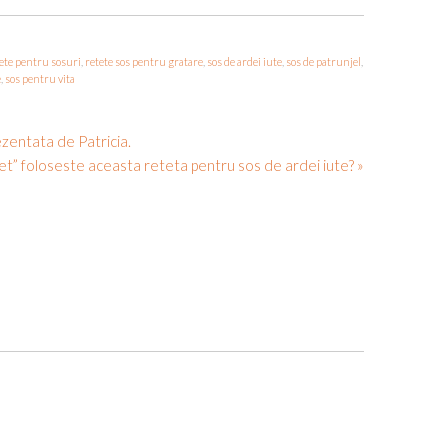
ete pentru sosuri
,
retete sos pentru gratare
,
sos de ardei iute
,
sos de patrunjel
,
e
,
sos pentru vita
ezentata de Patricia.
et” foloseste aceasta reteta pentru sos de ardei iute? »