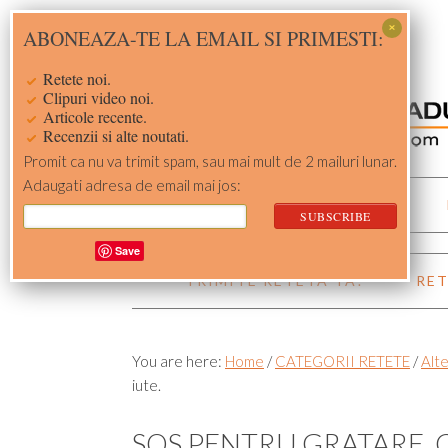
Skip
Skip
Skip
Skip
ABONEAZA-TE LA EMAIL SI PRIMESTI:
to
to
to
to
primary
main
primary
footer
Retete noi.
navigation
content
sidebar
Clipuri video noi.
Articole recente.
Recenzii si alte noutati.
Promit ca nu va trimit spam, sau mai mult de 2 mailuri lunar.
Adaugati adresa de email mai jos:
ACASA
RETETE
Save
TRIMITE RETETA TA!
RET
You are here:
Home
/
CATEGORII RETETE
/
Alte
iute.
SOS PENTRU GRATARE, C