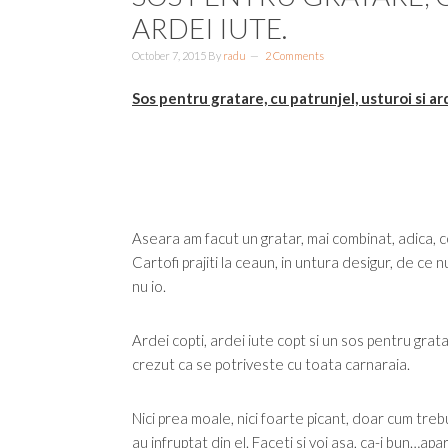
ARDEI IUTE.
October 7, 2015
By
radu
2 Comments
Sos pentru gratare, cu patrunjel, usturoi si ard
Aseara am facut un gratar, mai combinat, adica, c
Cartofi prajiti la ceaun, in untura desigur, de ce 
nu io.
Ardei copti, ardei iute copt si un sos pentru grata
crezut ca se potriveste cu toata carnaraia.
Nici prea moale, nici foarte picant, doar cum treb
au infruptat din el. Faceti si voi asa, ca-i bun…apa