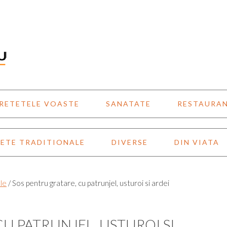
RETETELE VOASTE
SANATATE
RESTAURA
ETE TRADITIONALE
DIVERSE
DIN VIATA
le
/
Sos pentru gratare, cu patrunjel, usturoi si ardei
U PATRUNJEL, USTUROI SI