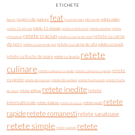
ETICHETE
feat
ciuperci de padure
reteta video
bacon
fructe de mare
idei simple
retete 15 minute
retete asiatice
retete
retete 10 minute
retete ardelenesti
retete craciun
retete cu carne
chinezesti
retete cu carne de miel
de porc
retete cu carne de vita
retete cu creveti
retete cu carne de pui
retete
retete cu fructe de mare
retete cu leurda
culinare
retete
retete culinare cu paste
retete culinare cu peste
cu peste
retete de craciun
retete din ardeal
retete frantuzesti
retete fructe
retete inedite
retete
retete ieftine
de mare
retete
internationale
retete italiene
retete paste
retete la ceaun
rapide
retete romanesti
retete sanatoase
retete simple
retete
retete spaniole