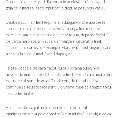
Dupa care o strecurati din nou, prin aceiasi sita fina, avand
grija ca la final sa lasati impuritatile depuse pe fundul vasului.
Deabea acum am fiert legumele, adaugand niste apa peste
supa care era destul de concentrata dupa fierbere. Tot
demult m-am invatat sa pun o bucata (doua, dupa preferinta)
de varza, imi place si in supa, dar merge si separat la final,
impreuna cu carnea de exemplu. Morcovul a fost singurul care
a ramas in supa la final. Sarati dupa gust.
Taieteii, daca-s de casa, facuti cu oua si faina buna, n-au
nevoie de mai mult de 10 minute la fiert. Posibil chiar mai putin,
depinde cat sunt de grosi. Tineti cont de faptul ca ei vor
continua sa se gateasca pentru o vreme dupa ce stingeti focul
in supa fierbinte.
Acum, se stie ca patrunjelul verde este verdeata
omniprezenta in supele noastre “de duminica”. Insa sigur ca va