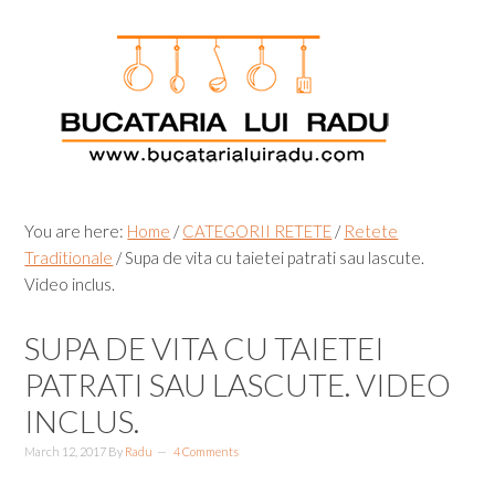
Skip
Skip
Skip
Skip
to
to
to
to
primary
main
primary
footer
navigation
content
sidebar
You are here:
Home
/
CATEGORII RETETE
/
Retete
Traditionale
/
Supa de vita cu taietei patrati sau lascute.
Video inclus.
SUPA DE VITA CU TAIETEI
PATRATI SAU LASCUTE. VIDEO
INCLUS.
March 12, 2017
By
Radu
4 Comments