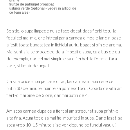
grame
frunze de patrunjel proaspat
usturoi verde (optional - vedeti in articol de
ce l-am ales)
Se stie, o supa limpede nu se face decat daca fierbi totul la
focul cel mai mic, ore intregi pana carnea e moale iar din oase
a iesit toata bunatatea in lichidul auriu, bogat si plin de aroma.
Mai sunt si alte procedee de a limpezii o supa, cu albus de ou
de exemplu, dar cel mai simplu e sa o fierbeti la foc mic, fara
sare, si timp indelungat.
Ca si la orice supa pe care o fac, las carnea in apa rece cel
putin 30 de minute inainte sa pornesc focul. Coada de vita am
fiert-o mai bine de 3 ore, dar mai putin de 4.
Am scos carnea dupa ce a fiert si am strecurat supa printr-o
sita fina. Acum tot o sa mai fie impuritati in supa. Dar o lasati sa
stea vreo 10-15 minute si se vor depune pe fundul vasului.