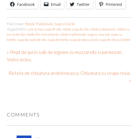
Facebook
Email
Twitter
Pinterest
Filed Under:
Retete Traditionale
,
Supe si Ciorbe
Tagged With:
cum se face supa de vita
,
reteta supa de vita
,
retete ardelenesti
,
retete cu
carne de vita
,
retete din transilvania
,
retete traditionale
,
supa cu lascute
,
supa cu
taietei
,
supa de coada de vita
,
supa de taietei
,
supa de vita cu laste
,
supa de vita cu taietei
« Piept de pui in cuib de legume cu mozzarella si parmezan.
Video inclus.
Reteta de chisatura ardeleneasca. Chisatura cu ceapa rosie.
»
COMMENTS