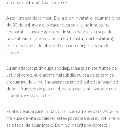
intrebati, usturoi?! Cum si de ce?!
Asta-i treaba de la mosu. De la el am invatat-o, acum mai bine
de 30 de ani. Avea el o placere, ca sa-si puna in supa, nu
neaparat in supa de gaina, dar in supa de vita sau supa de
oase afumate (vine curand si reteta asta, foarte similara),
foarte des. Insa de obicei el isi punea o lingura doua de
mujdei.
Eu am adaptat putin dupa anotimp, si am pus niste frunze de
usturoi verde, cu o aroma mai subtila, nu asa de puternica
precum mujdeiul. Nu-i neaparat sa puneti, puteti sa ramaneti
doar la frunzele de patrunjel, dar eu asa sunt invatat cu ea,
asa imi place si asa o fac.
Poate, desii va pare ciudat, o sa incercati vreodata. Asta-i a
me’ supa de vita cu taietei, asta-i povestea ei si eu tot la fel o
sa o fac si de acum incolo. Duminici insorite va doresc!!!