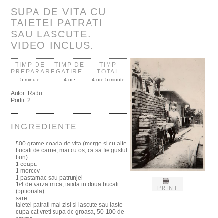
SUPA DE VITA CU
TAIETEI PATRATI
SAU LASCUTE.
VIDEO INCLUS.
TIMP DE
TIMP DE
TIMP
PREPARARE
GATIRE
TOTAL
5 minute
4 ore
4 ore 5 minute
Autor:
Radu
Portii:
2
INGREDIENTE
500 grame coada de vita (merge si cu alte
bucati de carne, mai cu os, ca sa fie gustul
bun)
1 ceapa
1 morcov
1 pastarnac sau patrunjel
1/4 de varza mica, taiata in doua bucati
PRINT
(optionala)
sare
taietei patrati mai zisi si lascute sau laste -
dupa cat vreti supa de groasa, 50-100 de