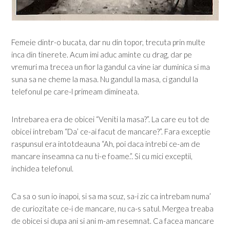
Femeie dintr-o bucata, dar nu din topor, trecuta prin multe
inca din tinerete. Acum imi aduc aminte cu drag, dar pe
vremuri ma trecea un fior la gandul ca vine iar duminica si ma
suna sa ne cheme la masa. Nu gandul la masa, ci gandul la
telefonul pe care-l primeam dimineata.
Intrebarea era de obicei “Veniti la masa?”. La care eu tot de
obicei intrebam “Da’ ce-ai facut de mancare?”. Fara exceptie
raspunsul era intotdeauna “Ah, poi daca intrebi ce-am de
mancare inseamna ca nu ti-e foame.”. Si cu mici exceptii,
inchidea telefonul.
Ca sa o sun io inapoi, si sa ma scuz, sa-i zic ca intrebam numa’
de curiozitate ce-i de mancare, nu ca-s satul. Mergea treaba
de obicei si dupa ani si ani m-am resemnat. Ca facea mancare