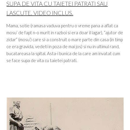
SUPA DE VITA CU TAIETEI PATRATI SAU
LASCUTE. VIDEO INCLUS.
Mama, sotie (ramasa vaduva pentru o vreme pana a aflat ca
mosu’ de fapt n-o murit in razboi si era doar il lagar), “ajutor de
zidar” (mosu’) care si-a construit o mare parte din casa (in timp
ce era gravida, vedeti in poza de mai jos) si nu in ultimul rand,
bucatareasa la spital. Asta-i bunica de la care am invatat cum
se face supa de vita cu taietei patrati.