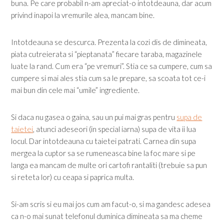
buna. Pe care probabil n-am apreciat-o intotdeauna, dar acum
privind inapoi la vremurile alea, mancam bine.
Intotdeauna se descurca. Prezenta la cozi dis de dimineata,
piata cutreierata si “pieptanata” fiecare taraba, magazinele
luate la rand. Cum era “pe vremuri”. Stia ce sa cumpere, cum sa
cumpere si mai ales stia cum sa le prepare, sa scoata tot ce-i
mai bun din cele mai “umile” ingrediente.
Si daca nu gasea o gaina, sau un pui mai gras pentru
supa de
taietei
, atunci adeseori (in special iarna) supa de vita ii lua
locul. Dar intotdeauna cu taietei patrati. Carnea din supa
mergea la cuptor sa se rumeneasca bine la foc mare si pe
langa ea mancam de multe ori cartofi rantaliti (trebuie sa pun
si reteta lor) cu ceapa si paprica multa.
Si-am scris si eu mai jos cum am facut-o, si ma gandesc adesea
ca n-o mai sunat telefonul duminica dimineata sa ma cheme