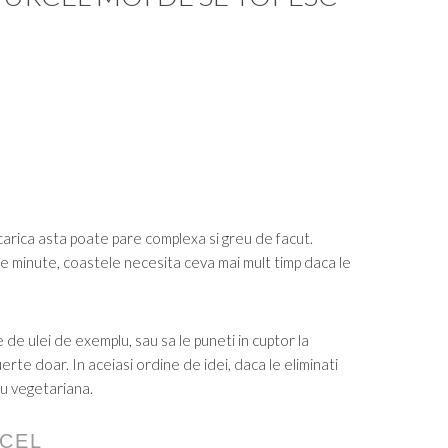
carica asta poate pare complexa si greu de facut.
de minute, coastele necesita ceva mai mult timp daca le
e de ulei de exemplu, sau sa le puneti in cuptor la
ierte doar. In aceiasi ordine de idei, daca le eliminati
au vegetariana.
RCEL