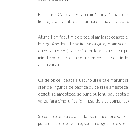
Fara sare. Cand a fiert apa am “plonjat” coastele
fierbe) si am lasat focul mai mare pana am vazut 
Atunci l-am facut mic de tot, si am lasat coastele
intregi. Apoi inainte sa fie varza gata, le-am scos
dulce sau deloc), sare si piper, le-am stropit cu pu
minute pe-o parte sa se rumeneasca si sa prinda 
acum varza.
Ca de obicei, ceapa si usturoiul se taie marunt si
sfer de lingurita de paprica dulce si se amesteca
deget, se amesteca, se pune bulionul sau pasta de 
varza fara cimbru-i ca (din lipsa de alta comparat
Se completeaza cu apa, dar sa nu acopere varza 
pune un strop de vin alb, sau un degetar de verm