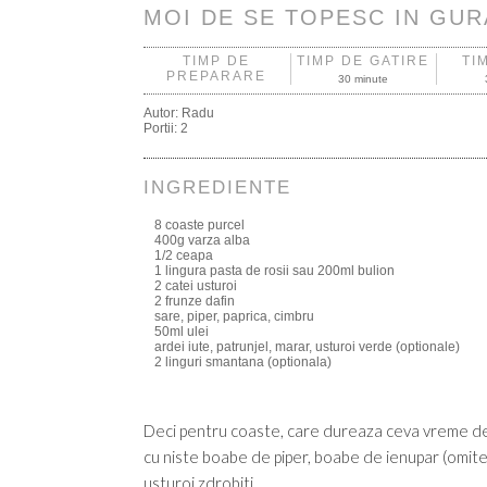
MOI DE SE TOPESC IN GUR
TIMP DE
TIMP DE GATIRE
TI
PREPARARE
30 minute
Autor:
Radu
Portii:
2
INGREDIENTE
8 coaste purcel
400g varza alba
1/2 ceapa
1 lingura pasta de rosii sau 200ml bulion
2 catei usturoi
2 frunze dafin
sare, piper, paprica, cimbru
50ml ulei
ardei iute, patrunjel, marar, usturoi verde (optionale)
2 linguri smantana (optionala)
Deci pentru coaste, care dureaza ceva vreme de pr
cu niste boabe de piper, boabe de ienupar (omiteti 
usturoi zdrobiti.