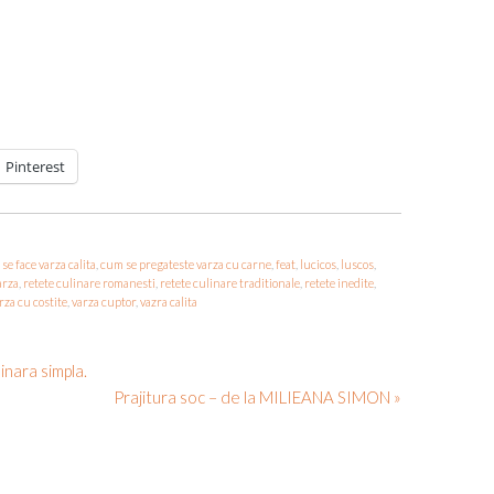
Pinterest
se face varza calita
,
cum se pregateste varza cu carne
,
feat
,
lucicos
,
luscos
,
arza
,
retete culinare romanesti
,
retete culinare traditionale
,
retete inedite
,
rza cu costite
,
varza cuptor
,
vazra calita
inara simpla.
Prajitura soc – de la MILIEANA SIMON »