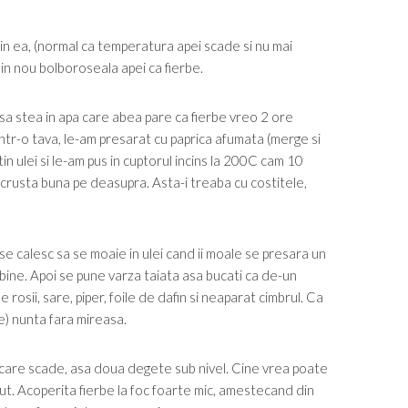
 in ea, (normal ca temperatura apei scade si nu mai
din nou bolboroseala apei ca fierbe.
 sa stea in apa care abea pare ca fierbe vreo 2 ore
 intr-o tava, le-am presarat cu paprica afumata (merge si
tin ulei si le-am pus in cuptorul incins la 200C cam 10
crusta buna pe deasupra. Asta-i treaba cu costitele,
 se calesc sa se moaie in ulei cand ii moale se presara un
 bine. Apoi se pune varza taiata asa bucati ca de-un
rosii, sare, piper, foile de dafin si neaparat cimbrul. Ca
ie) nunta fara mireasa.
care scade, asa doua degete sub nivel. Cine vrea poate
ut. Acoperita fierbe la foc foarte mic, amestecand din