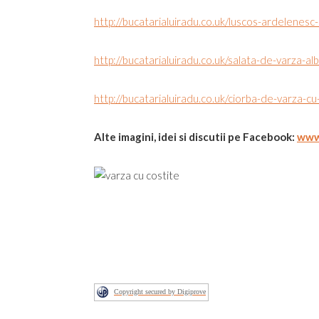
http://bucatarialuiradu.co.uk/luscos-ardelenesc
http://bucatarialuiradu.co.uk/salata-de-varza-al
http://bucatarialuiradu.co.uk/ciorba-de-varza-c
Alte imagini, idei si discutii pe Facebook:
www
Copyright secured by Digiprove