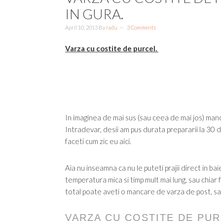
IN GURA.
April 10, 2013
By
radu
3 Comments
Varza cu costite de purcel.
In imaginea de mai sus (sau ceea de mai jos) man
Intradevar, desii am pus durata prepararii la 30 
faceti cum zic eu aici.
Aia nu inseamna ca nu le puteti prajii direct in bai
temperatura mica si timp mult mai lung, sau chiar f
total poate aveti o mancare de varza de post, s
VARZA CU COSTITE DE PU