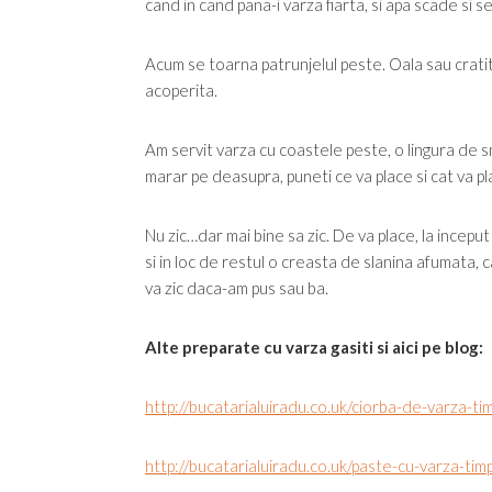
cand in cand pana-i varza fiarta, si apa scade si 
Acum se toarna patrunjelul peste. Oala sau cratit
acoperita.
Am servit varza cu coastele peste, o lingura de s
marar pe deasupra, puneti ce va place si cat va p
Nu zic…dar mai bine sa zic. De va place, la inceput
si in loc de restul o creasta de slanina afumata, ca
va zic daca-am pus sau ba.
Alte preparate cu varza gasiti si aici pe blog:
http://bucatarialuiradu.co.uk/ciorba-de-varza-ti
http://bucatarialuiradu.co.uk/paste-cu-varza-timp