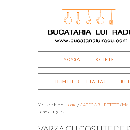
Skip
Skip
Skip
Skip
to
to
to
to
primary
main
primary
footer
navigation
content
sidebar
ACASA
RETETE
TRIMITE RETETA TA!
RET
You are here:
Home
/
CATEGORII RETETE
/
Man
topesc in gura.
VARZA CU COSTITE DE 