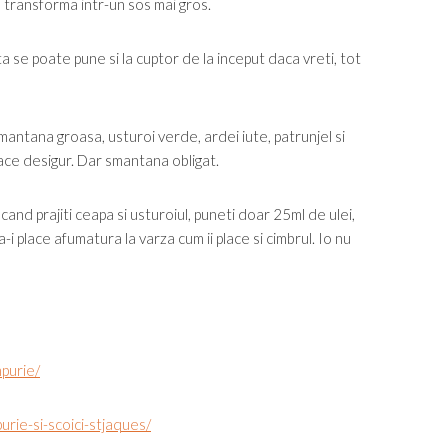
se transforma intr-un sos mai gros.
a se poate pune si la cuptor de la inceput daca vreti, tot
mantana groasa, usturoi verde, ardei iute, patrunjel si
lace desigur. Dar smantana obligat.
 cand prajiti ceapa si usturoiul, puneti doar 25ml de ulei,
-i place afumatura la varza cum ii place si cimbrul. Io nu
mpurie/
urie-si-scoici-stjaques/