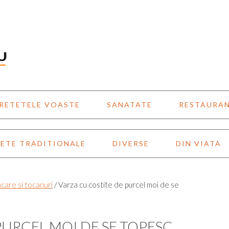
RETETELE VOASTE
SANATATE
RESTAURA
ETE TRADITIONALE
DIVERSE
DIN VIATA
care si tocanuri
/
Varza cu costite de purcel moi de se
PURCEL MOI DE SE TOPESC