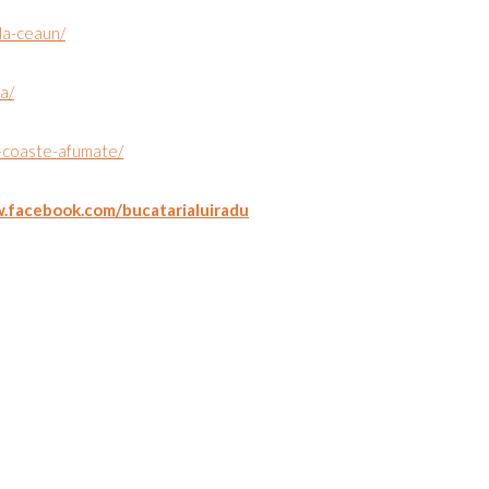
-la-ceaun/
ba/
u-coaste-afumate/
.facebook.com/bucatarialuiradu