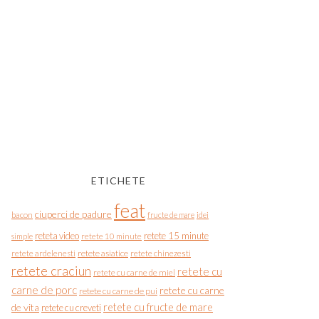
ETICHETE
feat
ciuperci de padure
bacon
fructe de mare
idei
reteta video
retete 15 minute
simple
retete 10 minute
retete asiatice
retete chinezesti
retete ardelenesti
retete craciun
retete cu
retete cu carne de miel
carne de porc
retete cu carne
retete cu carne de pui
de vita
retete cu fructe de mare
retete cu creveti