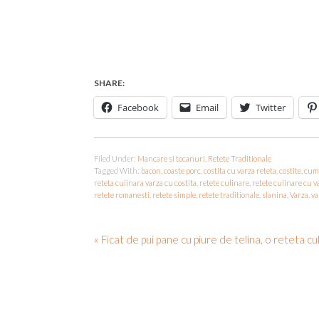
SHARE:
Facebook
Email
Twitter
Filed Under:
Mancare si tocanuri
,
Retete Traditionale
Tagged With:
bacon
,
coaste porc
,
costita cu varza reteta
,
costite
,
cum 
reteta culinara varza cu costita
,
retete culinare
,
retete culinare cu v
retete romanesti
,
retete simple
,
retete traditionale
,
slanina
,
Varza
,
va
« Ficat de pui pane cu piure de telina, o reteta cul