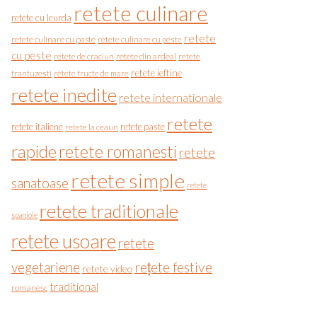
retete culinare
retete cu leurda
retete
retete culinare cu paste
retete culinare cu peste
cu peste
retete de craciun
retete din ardeal
retete
retete ieftine
frantuzesti
retete fructe de mare
retete inedite
retete internationale
retete
retete italiene
retete paste
retete la ceaun
rapide
retete romanesti
retete
retete simple
sanatoase
retete
retete traditionale
spaniole
retete usoare
retete
vegetariene
rețete festive
retete video
traditional
romanesc