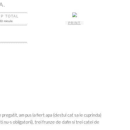
A.
MP TOTAL
30 minute
PRINT
egatit, am pus la fiert apa (destul cat sa le cuprinda)
nu-s obligatorii), trei frunze de dafin si trei catei de