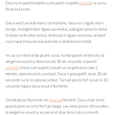
Deci nu le puneti inainte sa incepeti sa gatiti
crevetii
ca sa nu
fie prea facute.
Daca aveti un wok mare, cel mai bine, daca nu o tigaie mare
merge. Incingeti bine tigaia sau wokul, adaugati uleiul (si uleiul
trebuie sa fie bine incins). Aruncati in tigaie usturoiul, ardeiul
rosu taiat in bucati mai maricele si ardeiul iute feliat.
In caz ca-i destul de picant sosul, nu mai puneti ardei iute, la
alegerea voastra. Amestecati 30 de secunde si puneti
crevetii
. Daca-s proaspeti, ii lasati sa se gateasca cam 2
minute, amestecand constant. Daca-s gata gatiti, doar 30 de
secunde sa se incalzeasca bine. Turnati peste tot sosul. In 10
secunde ii gata daca sosul e fierbinte.
Serviti peste floretele de
broccoli
fierbinti. Daca chiar vreti,
puneti pune un orez fiert pe langa, sau niste paste stil noodles,
la alegerea voastra, eu am vrut doar broccoli cu creveti.