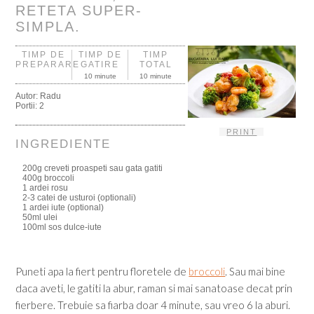
RETETA SUPER-
SIMPLA.
TIMP DE
TIMP DE
TIMP
PREPARARE
GATIRE
TOTAL
10 minute
10 minute
Autor:
Radu
Portii:
2
PRINT
INGREDIENTE
200g creveti proaspeti sau gata gatiti
400g broccoli
1 ardei rosu
2-3 catei de usturoi (optionali)
1 ardei iute (optional)
50ml ulei
100ml sos dulce-iute
Puneti apa la fiert pentru floretele de
broccoli
. Sau mai bine
daca aveti, le gatiti la abur, raman si mai sanatoase decat prin
fierbere. Trebuie sa fiarba doar 4 minute, sau vreo 6 la aburi.