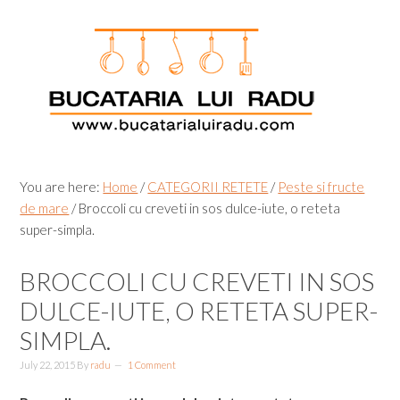
Skip
Skip
Skip
Skip
to
to
to
to
primary
main
primary
footer
navigation
content
sidebar
You are here:
Home
/
CATEGORII RETETE
/
Peste si fructe
de mare
/
Broccoli cu creveti in sos dulce-iute, o reteta
super-simpla.
BROCCOLI CU CREVETI IN SOS
DULCE-IUTE, O RETETA SUPER-
SIMPLA.
July 22, 2015
By
radu
1 Comment