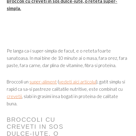
Broccoli cu creveti in sos dulce-iute, o reteta super-
simpla.
Pe langa ca-i super-simpla de facut, e o reteta foarte
sanatoasa. In mai bine de 10 minute ai o masa, fara orez, fara
paste, fara carne, dar plina de vitamine, fibra si proteina.
Broccoli un
super-aliment
(
vedeti aici articolul
), gatit simplu si
rapid ca sa-si pastreze calitatile nutritive, este combinat cu
crevetii
, slabi in grasimi insa bogati in proteina de calitate
buna.
BROCCOLI CU
CREVETI IN SOS
DULCE-IUTE, O