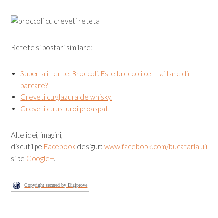
Retete si postari similare:
Super-alimente. Broccoli. Este broccoli cel mai tare din
parcare?
Creveti cu glazura de whisky.
Creveti cu usturoi proaspat.
Alte idei, imagini,
discutii pe
Facebook
desigur:
www.facebook.com/
bucatarialuirad
si pe
Google+
.
Copyright secured by Digiprove