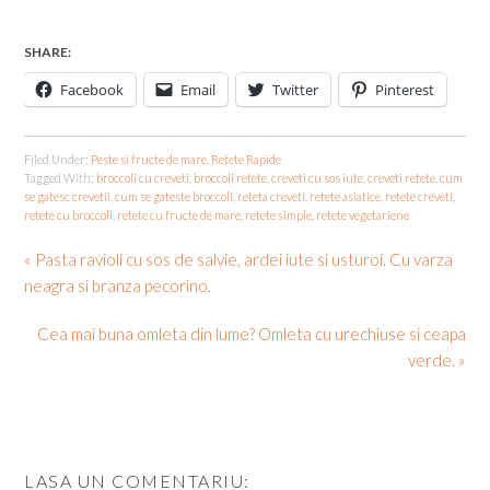
SHARE:
Facebook
Email
Twitter
Pinterest
Filed Under:
Peste si fructe de mare
,
Retete Rapide
Tagged With:
broccoli cu creveti
,
broccoli retete
,
creveti cu sos iute
,
creveti retete
,
cum
se gatesc crevetii
,
cum se gateste broccoli
,
reteta creveti
,
retete asiatice
,
retete creveti
,
retete cu broccoli
,
retete cu fructe de mare
,
retete simple
,
retete vegetariene
« Pasta ravioli cu sos de salvie, ardei iute si usturoi. Cu varza
neagra si branza pecorino.
Cea mai buna omleta din lume? Omleta cu urechiuse si ceapa
verde. »
LASA UN COMENTARIU: