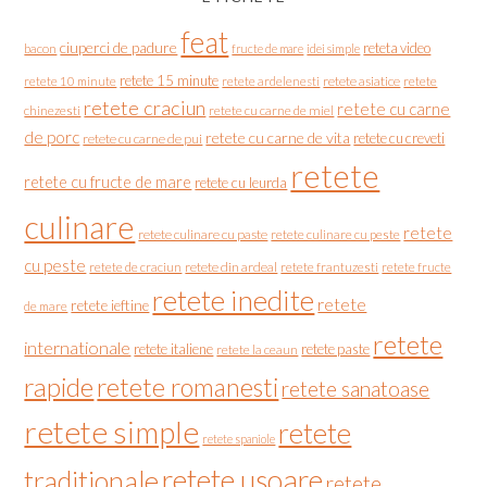
feat
ciuperci de padure
reteta video
bacon
fructe de mare
idei simple
retete 15 minute
retete asiatice
retete
retete 10 minute
retete ardelenesti
retete craciun
retete cu carne
chinezesti
retete cu carne de miel
de porc
retete cu carne de vita
retete cu creveti
retete cu carne de pui
retete
retete cu fructe de mare
retete cu leurda
culinare
retete
retete culinare cu paste
retete culinare cu peste
cu peste
retete de craciun
retete din ardeal
retete frantuzesti
retete fructe
retete inedite
retete
retete ieftine
de mare
retete
internationale
retete italiene
retete paste
retete la ceaun
rapide
retete romanesti
retete sanatoase
retete simple
retete
retete spaniole
retete usoare
traditionale
retete