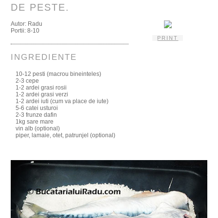
DE PESTE.
Autor:
Radu
Portii:
8-10
PRINT
INGREDIENTE
10-12 pesti (macrou bineinteles)
2-3 cepe
1-2 ardei grasi rosii
1-2 ardei grasi verzi
1-2 ardei iuti (cum va place de iute)
5-6 catei usturoi
2-3 frunze dafin
1kg sare mare
vin alb (optional)
piper, lamaie, otet, patrunjel (optional)