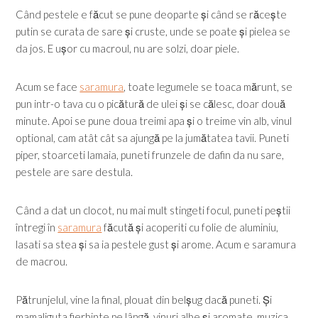
Când pestele e făcut se pune deoparte și când se răcește
putin se curata de sare și cruste, unde se poate și pielea se
da jos. E ușor cu macroul, nu are solzi, doar piele.
Acum se face
saramura
, toate legumele se toaca mărunt, se
pun intr-o tava cu o picătură de ulei și se călesc, doar două
minute. Apoi se pune doua treimi apa și o treime vin alb, vinul
optional, cam atât cât sa ajungă pe la jumătatea tavii. Puneti
piper, stoarceti lamaia, puneti frunzele de dafin da nu sare,
pestele are sare destula.
Când a dat un clocot, nu mai mult stingeti focul, puneti peștii
întregi în
saramura
făcută și acoperiti cu folie de aluminiu,
lasati sa stea și sa ia pestele gust și arome. Acum e saramura
de macrou.
Pătrunjelul, vine la final, plouat din belșug dacă puneti. Și
mamaliguta fierbinte pe lângă, vinuri albe și aromate, muzica