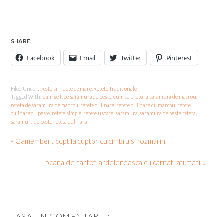
SHARE:
Facebook
Email
Twitter
Pinterest
Filed Under:
Peste si fructe de mare
,
Retete Traditionale
Tagged With:
cum se face saramura de peste
,
cum se prepara saramura de macrou
,
reteta de saramura de macrou
,
retete culinare
,
retete culinare cu marcou
,
retete
culinare cu peste
,
retete simple
,
retete usoare
,
saramura
,
saramura de peste reteta
,
saramura de peste reteta culinara
« Camembert copt la cuptor cu cimbru si rozmarin.
Tocana de cartofi ardeleneasca cu carnati afumati. »
LASA UN COMENTARIU: