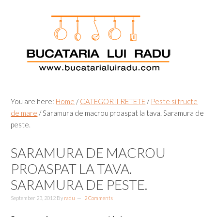
Skip
Skip
Skip
Skip
to
to
to
to
primary
main
primary
footer
navigation
content
sidebar
You are here:
Home
/
CATEGORII RETETE
/
Peste si fructe
de mare
/
Saramura de macrou proaspat la tava. Saramura de
peste.
SARAMURA DE MACROU
PROASPAT LA TAVA.
SARAMURA DE PESTE.
September 23, 2012
By
radu
2 Comments