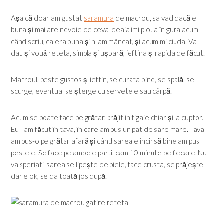
Așa că doar am gustat
saramura
de macrou, sa vad dacă e
buna și mai are nevoie de ceva, deaia imi ploua în gura acum
când scriu, ca era buna și n-am mâncat, și acum mi ciuda. Va
dau și vouă reteta, simpla și ușoară, ieftina și rapida de făcut.
Macroul, peste gustos și ieftin, se curata bine, se spală, se
scurge, eventual se șterge cu servetele sau cârpă.
Acum se poate face pe grătar, prăjit in tigaie chiar și la cuptor.
Eu l-am făcut în tava, în care am pus un pat de sare mare. Tava
am pus-o pe grătar afară și când sarea e încinsă bine am pus
pestele. Se face pe ambele parti, cam 10 minute pe fiecare. Nu
va speriati, sarea se lipește de piele, face crusta, se prăjește
dar e ok, se da toată jos după.