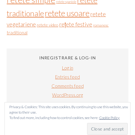
retete
retete spaniole
retete usoare
traditionale
retete
vegetariene
rețete festive
retete video
romanesc
traditional
INREGISTRARE & LOG-IN
Log in
Entries feed
Comments feed
WordPress.org
Privacy & Cookies: This site uses cookies. By continuing to use this website, you
agree to their use.
To find out more, including how to control cookies, see here:
Cookie Policy
BUCATARIALUIRADU.COM COPYRIGHT © 2011-2024. TOATE
DREPTURILE SUNT REZERVATE.