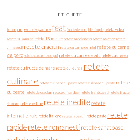
ETICHETE
feat
ciuperci de padure
reteta video
bacon
fructe de mare
idei simple
retete 15 minute
retete asiatice
retete
retete 10 minute
retete ardelenesti
retete craciun
retete cu carne
chinezesti
retete cu carne de miel
de porc
retete cu carne de vita
retete cu creveti
retete cu carne de pui
retete
retete cu fructe de mare
retete cu leurda
culinare
retete
retete culinare cu paste
retete culinare cu peste
cu peste
retete de craciun
retete din ardeal
retete frantuzesti
retete fructe
retete inedite
retete
retete ieftine
de mare
retete
internationale
retete italiene
retete paste
retete la ceaun
rapide
retete romanesti
retete sanatoase
retete simple