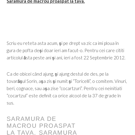
Saramura de macrou proaspat la tava.
Scriu eu reteta asta acum, și pe drept va zic ca imi ploua în
gura de pofta deși doar ieri am facut-o. Pentru cei care cititi
articolul ăsta peste ani și ani, ieri a fost 22 Septembrie 2012.
Ca de obicei când ajung, și ajung destul de des, pe la
tovarășul Sorin, așa zis și numit și “Toricelli”, o comitem. Vinuri,
beri, cognace, sau așa zise “cocartzuri”. Pentru cei neinitiati
“cocartzul” este definit ca orice alcool de la 37 de grade în
sus.
SARAMURA DE
MACROU PROASPAT
LA TAVA. SARAMURA