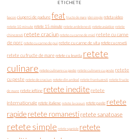
ETICHETE
feat
ciuperci de padure
reteta video
bacon
fructe de mare
idei simple
retete 15 minute
retete asiatice
retete
retete 10 minute
retete ardelenesti
retete craciun
retete cu carne
chinezesti
retete cu carne de miel
de porc
retete cu carne de vita
retete cu creveti
retete cu carne de pui
retete
retete cu fructe de mare
retete cu leurda
culinare
retete
retete culinare cu paste
retete culinare cu peste
cu peste
retete de craciun
retete din ardeal
retete frantuzesti
retete fructe
retete inedite
retete
retete ieftine
de mare
retete
internationale
retete italiene
retete paste
retete la ceaun
rapide
retete romanesti
retete sanatoase
retete simple
retete
retete spaniole