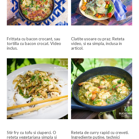
Frittata cu bacon crocant, sau
Clatite usoare cu praz. Reteta
tortilla cu bacon crocat. Video
video, si ea simpla, inclusa in
inclus.
articol.
Stir fry cu tofu si ciuperci. O
Reteta de curry rapid cu creveti.
reteta vegetariana simpla si
Ingrediente putine, technici