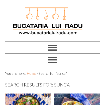
Skip
Skip
Skip
Skip
to
to
to
to
primary
main
primary
footer
navigation
content
sidebar
You are here:
Home
/
Search for "sunca"
SEARCH RESULTS FOR: SUNCA