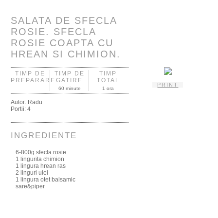
SALATA DE SFECLA
ROSIE. SFECLA
ROSIE COAPTA CU
HREAN SI CHIMION.
TIMP DE
TIMP DE
TIMP
PREPARARE
GATIRE
TOTAL
PRINT
60 minute
1 ora
Autor:
Radu
Portii:
4
INGREDIENTE
6-800g sfecla rosie
1 lingurita chimion
1 lingura hrean ras
2 linguri ulei
1 lingura otet balsamic
sare&piper