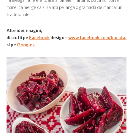
mare, ca merge ca si salata pe langa o gramada de mancaruri
traditionale.
Alte idei, imagini,
discutii
pe
Facebook
desigur:
www.facebook.com/
bucatarial
si pe
Google+
.