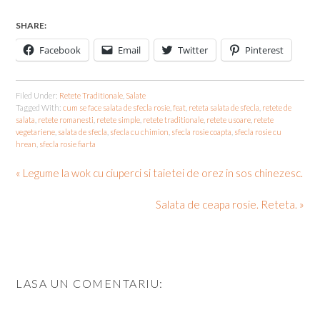
SHARE:
Facebook
Email
Twitter
Pinterest
Filed Under:
Retete Traditionale
,
Salate
Tagged With:
cum se face salata de sfecla rosie
,
feat
,
reteta salata de sfecla
,
retete de
salata
,
retete romanesti
,
retete simple
,
retete traditionale
,
retete usoare
,
retete
vegetariene
,
salata de sfecla
,
sfecla cu chimion
,
sfecla rosie coapta
,
sfecla rosie cu
hrean
,
sfecla rosie fiarta
« Legume la wok cu ciuperci si taietei de orez in sos chinezesc.
Salata de ceapa rosie. Reteta. »
LASA UN COMENTARIU: