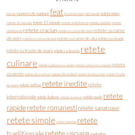
feat
ciuperci de padure
reteta video
bacon
fructe de mare
idei simple
retete 15 minute
retete asiatice
retete
retete 10 minute
retete ardelenesti
retete craciun
retete cu carne
chinezesti
retete cu carne de miel
de porc
retete cu carne de vita
retete cu creveti
retete cu carne de pui
retete
retete cu fructe de mare
retete cu leurda
culinare
retete
retete culinare cu paste
retete culinare cu peste
cu peste
retete de craciun
retete din ardeal
retete frantuzesti
retete fructe
retete inedite
retete
retete ieftine
de mare
retete
internationale
retete italiene
retete paste
retete la ceaun
rapide
retete romanesti
retete sanatoase
retete simple
retete
retete spaniole
retete usoare
traditionale
retete