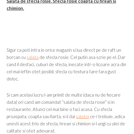
Salata de sfecla rosie. Sfecla rosie coapta cu hrean si
chimion.
Sigur ca poti intra in orice magazin si lua direct pe de raft un
borcan cu
salata
de sfecla rosie. Cel putin asa scrie pe el. Dar
cand il desfaci, cuburi de sfecla, inecate intr-o licoare acra din
cel mai ieftin otet posibil, sfecla cu textura tare fara gust
deloc.
Si cam acelasi lucru l-am primit de multe (daca nu de fiecare
data) ori cand am comandat “salata de sfecla rosie” si in
restaurante. Atunci cel mai bine o faci acasa. Cu sfecla
proaspata, coapta sau fiarta, si ii dai
salatei
ce-i trebuie, adica
unesti acest trio de sfecla, hrean si chimion si-l ungi cu ulei de
calitate si otet adevarat.