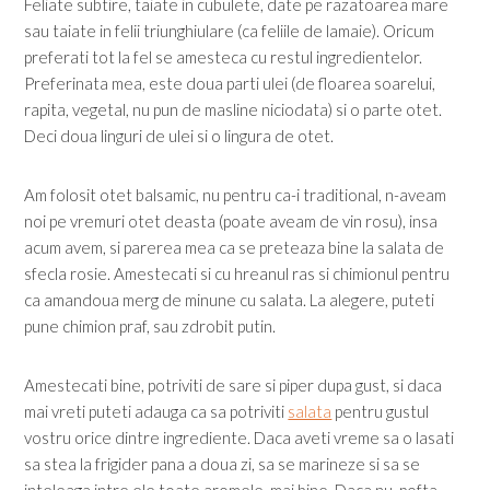
Feliate subtire, taiate in cubulete, date pe razatoarea mare
sau taiate in felii triunghiulare (ca feliile de lamaie). Oricum
preferati tot la fel se amesteca cu restul ingredientelor.
Preferinata mea, este doua parti ulei (de floarea soarelui,
rapita, vegetal, nu pun de masline niciodata) si o parte otet.
Deci doua linguri de ulei si o lingura de otet.
Am folosit otet balsamic, nu pentru ca-i traditional, n-aveam
noi pe vremuri otet deasta (poate aveam de vin rosu), insa
acum avem, si parerea mea ca se preteaza bine la salata de
sfecla rosie. Amestecati si cu hreanul ras si chimionul pentru
ca amandoua merg de minune cu salata. La alegere, puteti
pune chimion praf, sau zdrobit putin.
Amestecati bine, potriviti de sare si piper dupa gust, si daca
mai vreti puteti adauga ca sa potriviti
salata
pentru gustul
vostru orice dintre ingrediente. Daca aveti vreme sa o lasati
sa stea la frigider pana a doua zi, sa se marineze si sa se
inteleaga intre ele toate aromele, mai bine. Daca nu, pofta