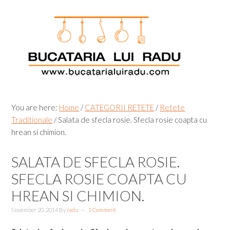
Skip
Skip
Skip
Skip
to
to
to
to
primary
main
primary
footer
navigation
content
sidebar
You are here:
Home
/
CATEGORII RETETE
/
Retete
Traditionale
/
Salata de sfecla rosie. Sfecla rosie coapta cu
hrean si chimion.
SALATA DE SFECLA ROSIE.
SFECLA ROSIE COAPTA CU
HREAN SI CHIMION.
November 20, 2014
By
radu
1 Comment