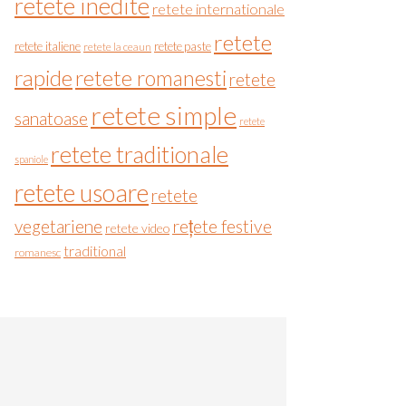
retete inedite
retete internationale
retete
retete italiene
retete paste
retete la ceaun
rapide
retete romanesti
retete
retete simple
sanatoase
retete
retete traditionale
spaniole
retete usoare
retete
vegetariene
rețete festive
retete video
traditional
romanesc