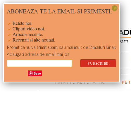
Skip
Skip
Skip
Skip
ABONEAZA-TE LA EMAIL SI PRIMESTI:
to
to
to
to
primary
main
primary
footer
Retete noi.
navigation
content
sidebar
Clipuri video noi.
Articole recente.
Recenzii si alte noutati.
Promit ca nu va trimit spam, sau mai mult de 2 mailuri lunar.
Adaugati adresa de email mai jos:
ACASA
RETETE
Save
TRIMITE RETETA TA!
RET