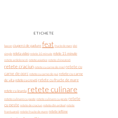
ETICHETE
feat
ciuperci de padure
bacon
fructe de mare
idei
reteta video
retete 15 minute
simple
retete 10 minute
retete asiatice
retete chinezesti
retete ardelenesti
retete craciun
retete cu
retete cu carne de miel
carne de porc
retete cu carne
retete cu carne de pui
de vita
retete cu fructe de mare
retete cu creveti
retete culinare
retete cu leurda
retete
retete culinare cu paste
retete culinare cu peste
cu peste
retete de craciun
retete din ardeal
retete
retete ieftine
frantuzesti
retete fructe de mare