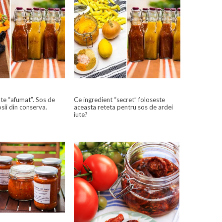
ute “afumat”. Sos de
Ce ingredient “secret” foloseste
osii din conserva.
aceasta reteta pentru sos de ardei
iute?