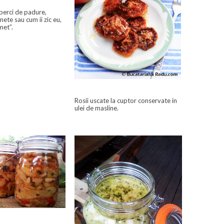
perci de padure,
nete sau cum ii zic eu,
met”.
Rosii uscate la cuptor conservate in
ulei de masline.