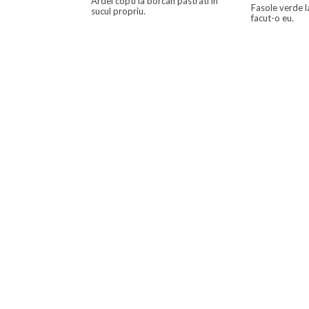
Ardei copti la borcan pastrati in
Fasole verde 
sucul propriu.
facut-o eu.