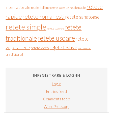
retete
internationale
retete italiene
retete paste
retete la ceaun
rapide
retete romanesti
retete sanatoase
retete simple
retete
retete spaniole
retete usoare
traditionale
retete
vegetariene
rețete festive
retete video
romanesc
traditional
INREGISTRARE & LOG-IN
Log in
Entries feed
Comments feed
WordPress.org